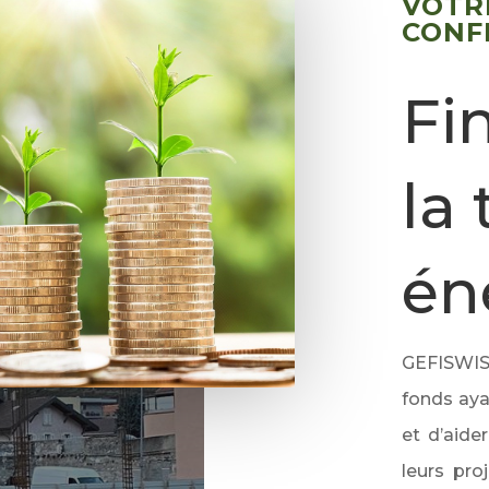
VOTR
CONF
Fi
la 
én
GEFISWI
fonds aya
et
d’aide
leurs pro