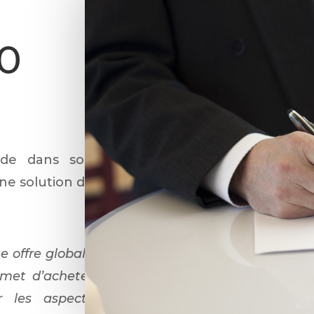
 0
ède dans son
ne solution de
e offre globale
rmet d’acheter
r les aspects